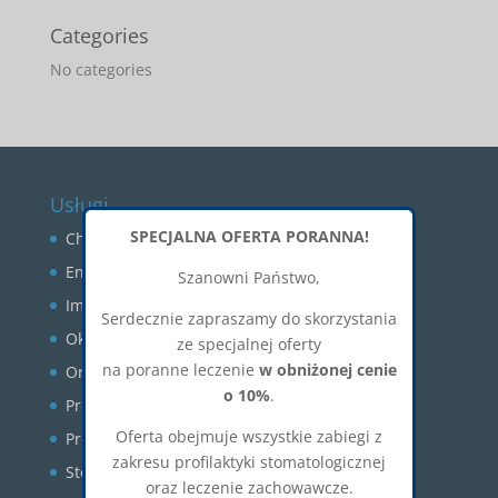
Categories
No categories
Usługi
SPECJALNA OFERTA PORANNA!
Chirurgia stomatologiczna
Endodoncja
Szanowni Państwo,
Implantologia
Serdecznie zapraszamy do skorzystania
Okluzja
ze specjalnej oferty
na poranne leczenie
w obniżonej cenie
Ortodoncja
o 10%
.
Profilaktyka
Oferta obejmuje wszystkie zabiegi z
Protetyka
zakresu profilaktyki stomatologicznej
Stomatologia estetyczna
oraz leczenie zachowawcze.