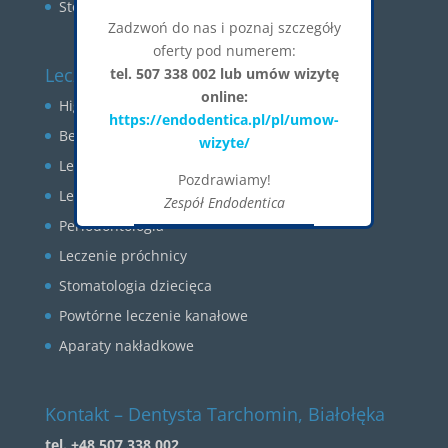
Stomatologia zachowawcza
Zadzwoń do nas i poznaj szczegóły
oferty pod numerem:
Leczenie
tel. 507 338 002 lub umów wizytę
online:
Higienizacja GBT
https://endodentica.pl/pl/umow-
Bezbolesne leczenie zębów
wizyte/
Leczenie zębów w narkozie
Pozdrawiamy!
Leczenie kanałowe pod mikroskopem
Zespół Endodentica
Periodontologia
Okienko zostanie zamknięte za:
26
CLOSE
Leczenie próchnicy
Stomatologia dziecięca
Powtórne leczenie kanałowe
Aparaty nakładkowe
Kontakt – Dentysta Tarchomin, Białołęka
tel. +48 507 338 002