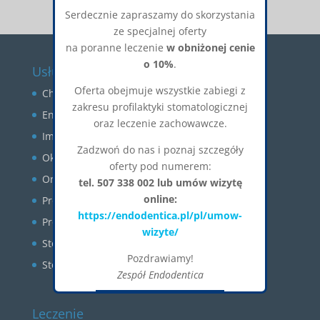
Serdecznie zapraszamy do skorzystania
ze specjalnej oferty
na poranne leczenie
w obniżonej cenie
o 10%
.
Usługi
Oferta obejmuje wszystkie zabiegi z
Chirurgia stomatologiczna
zakresu profilaktyki stomatologicznej
Endodoncja
oraz leczenie zachowawcze.
Implantologia
Zadzwoń do nas i poznaj szczegóły
Okluzja
oferty pod numerem:
Ortodoncja
tel. 507 338 002 lub umów wizytę
online:
Profilaktyka
https://endodentica.pl/pl/umow-
Protetyka
wizyte/
Stomatologia estetyczna
Pozdrawiamy!
Stomatologia zachowawcza
Zespół Endodentica
Okienko zostanie zamknięte za:
26
CLOSE
Leczenie