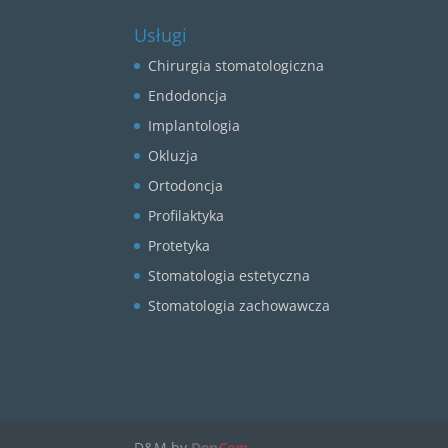
Usługi
Chirurgia stomatologiczna
Endodoncja
Implantologia
Okluzja
Ortodoncja
Profilaktyka
Protetyka
Stomatologia estetyczna
Stomatologia zachowawcza
D&M by
Den
Com