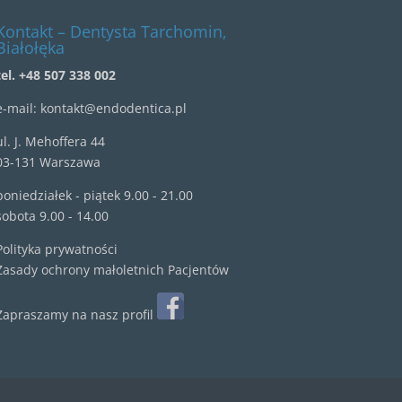
Kontakt – Dentysta Tarchomin,
Białołęka
tel. +48 507 338 002
e-mail:
kontakt@endodentica.pl
ul.
J. Mehoffera 44
03-131 Warszawa
poniedziałek - piątek 9.00 - 21.00
sobota 9.00 - 14.00
Polityka prywatności
Zasady ochrony małoletnich Pacjentów
Zapraszamy na nasz profil