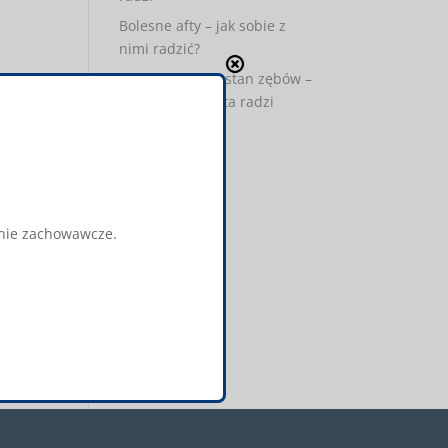
Bolesne afty – jak sobie z
nimi radzić?
Wpływ ciąży na stan zębów –
WP TV Specjalista radzi
Najnowsze
komentarze
Archiwa
zenie zachowawcze.
maj 2017
Kategorie
media-o-nas