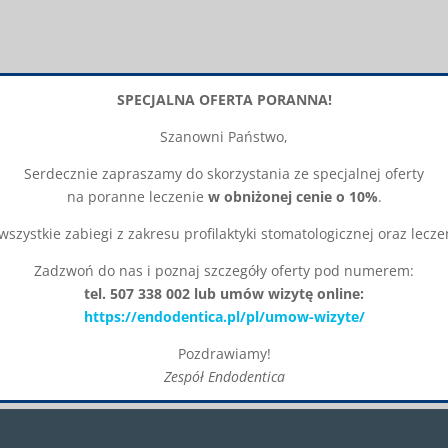
SPECJALNA OFERTA PORANNA!
Szanowni Państwo,
Serdecznie zapraszamy do skorzystania ze specjalnej oferty
na poranne leczenie
w obniżonej cenie o 10%
.
szystkie zabiegi z zakresu profilaktyki stomatologicznej oraz lec
Zadzwoń do nas i poznaj szczegóły oferty pod numerem:
tel. 507 338 002 lub umów wizytę online:
https://endodentica.pl/pl/umow-wizyte/
Pozdrawiamy!
Zespół Endodentica
Okienko zostanie zamknięte za:
26