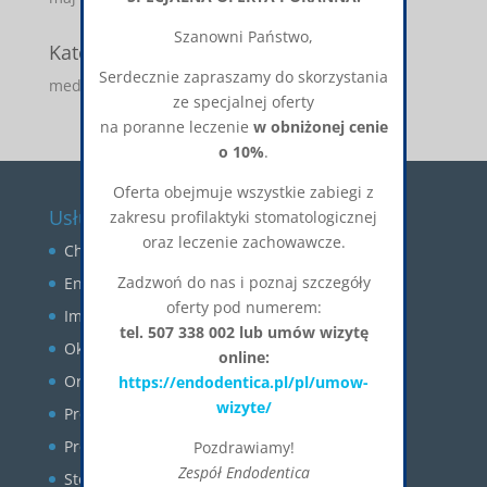
Szanowni Państwo,
Kategorie
Serdecznie zapraszamy do skorzystania
media-o-nas
ze specjalnej oferty
na poranne leczenie
w obniżonej cenie
o 10%
.
Oferta obejmuje wszystkie zabiegi z
Usługi
zakresu profilaktyki stomatologicznej
oraz leczenie zachowawcze.
Chirurgia stomatologiczna
Zadzwoń do nas i poznaj szczegóły
Endodoncja
oferty pod numerem:
Implantologia
tel. 507 338 002 lub umów wizytę
Okluzja
online:
Ortodoncja
https://endodentica.pl/pl/umow-
wizyte/
Profilaktyka
Protetyka
Pozdrawiamy!
Zespół Endodentica
Stomatologia estetyczna