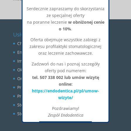
Serdecznie zapraszamy do skorzystania
ze specjalnej oferty
na poranne leczenie
w obniżonej cenie
o 10%
.
Usługi
Oferta obejmuje wszystkie zabiegi z
Chirurgia stomatologiczna
zakresu profilaktyki stomatologicznej
Endodoncja
oraz leczenie zachowawcze.
Implantologia
Zadzwoń do nas i poznaj szczegóły
Okluzja
oferty pod numerem:
tel. 507 338 002 lub umów wizytę
Ortodoncja
online:
Profilaktyka
https://endodentica.pl/pl/umow-
Protetyka
wizyte/
Stomatologia estetyczna
Pozdrawiamy!
Stomatologia zachowawcza
Zespół Endodentica
Okienko zostanie zamknięte za:
26
CLOSE