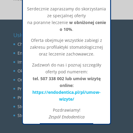
Serdecznie zapraszamy do skorzystania
ze specjalnej oferty
na poranne leczenie
w obniżonej cenie
o 10%
.
Usługi
Oferta obejmuje wszystkie zabiegi z
Chirurgia stomatologiczna
zakresu profilaktyki stomatologicznej
Endodoncja
oraz leczenie zachowawcze.
Implantologia
Zadzwoń do nas i poznaj szczegóły
Okluzja
oferty pod numerem:
tel. 507 338 002 lub umów wizytę
Ortodoncja
online:
Profilaktyka
https://endodentica.pl/pl/umow-
Protetyka
wizyte/
Stomatologia estetyczna
Pozdrawiamy!
Stomatologia zachowawcza
Zespół Endodentica
Okienko zostanie zamknięte za:
26
CLOSE