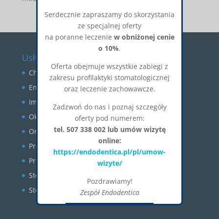
Serdecznie zapraszamy do skorzystania
ze specjalnej oferty
na poranne leczenie
w obniżonej cenie
o 10%
.
Usługi
Oferta obejmuje wszystkie zabiegi z
Chirurgia stomatologiczna
zakresu profilaktyki stomatologicznej
Endodoncja
oraz leczenie zachowawcze.
Implantologia
Zadzwoń do nas i poznaj szczegóły
Okluzja
oferty pod numerem:
tel. 507 338 002 lub umów wizytę
Ortodoncja
online:
Profilaktyka
https://endodentica.pl/pl/umow-
Protetyka
wizyte/
Stomatologia estetyczna
Pozdrawiamy!
Stomatologia zachowawcza
Zespół Endodentica
Okienko zostanie zamknięte za:
26
CLOSE