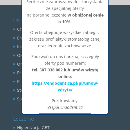
Serdecznie zapraszamy do skorzystania
ze specjalnej oferty
na poranne leczenie
w obniżonej cenie
Usługi
o 10%
.
Chirurgia stomatologiczna
Oferta obejmuje wszystkie zabiegi z
Endodoncja
zakresu profilaktyki stomatologicznej
oraz leczenie zachowawcze.
Implantologia
Okluzja
Zadzwoń do nas i poznaj szczegóły
oferty pod numerem:
Ortodoncja
tel. 507 338 002 lub umów wizytę
Profilaktyka
online:
Protetyka
https://endodentica.pl/pl/umow-
wizyte/
Stomatologia estetyczna
Stomatologia zachowawcza
Pozdrawiamy!
Zespół Endodentica
Okienko zostanie zamknięte za:
26
Leczenie
CLOSE
Higienizacja GBT