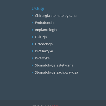
Usługi
Chirurgia stomatologiczna
Endodoncja
Implantologia
Okluzja
Ortodoncja
Profilaktyka
Protetyka
Stomatologia estetyczna
Stomatologia zachowawcza
D&M by
Den
Com