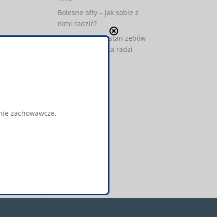
Bolesne afty – jak sobie z
nimi radzić?
Wpływ ciąży na stan zębów –
WP TV Specjalista radzi
Najnowsze
komentarze
Archiwa
zenie zachowawcze.
maj 2017
Kategorie
media-o-nas