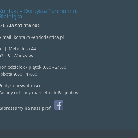
Kontakt – Dentysta Tarchomin,
Białołęka
tel. +48 507 338 002
e-mail:
kontakt@endodentica.pl
ul.
J. Mehoffera 44
03-131 Warszawa
poniedziałek - piątek 9.00 - 21.00
sobota 9.00 - 14.00
Polityka prywatności
Zasady ochrony małoletnich Pacjentów
Zapraszamy na nasz profil