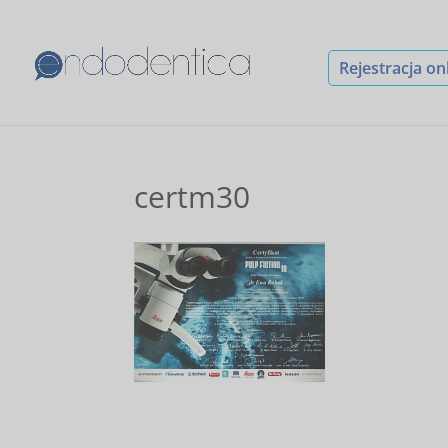
Rejestracja on
certm30