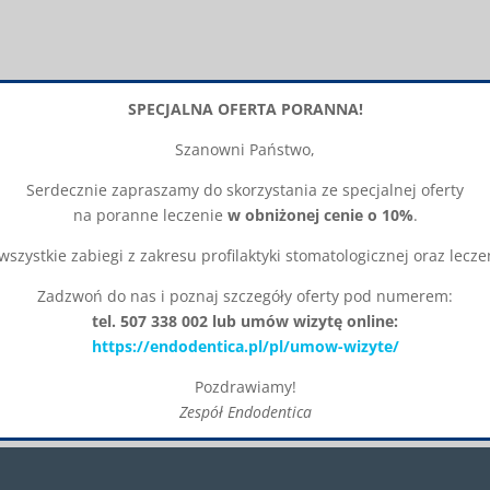
SPECJALNA OFERTA PORANNA!
Szanowni Państwo,
Serdecznie zapraszamy do skorzystania ze specjalnej oferty
na poranne leczenie
w obniżonej cenie o 10%
.
szystkie zabiegi z zakresu profilaktyki stomatologicznej oraz lec
Zadzwoń do nas i poznaj szczegóły oferty pod numerem:
tel. 507 338 002 lub umów wizytę online:
https://endodentica.pl/pl/umow-wizyte/
Pozdrawiamy!
Zespół Endodentica
Okienko zostanie zamknięte za:
26