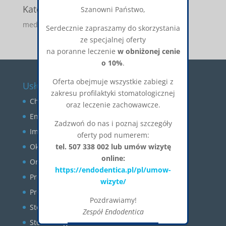
Kategorie
Szanowni Państwo,
media-o-nas
Serdecznie zapraszamy do skorzystania
ze specjalnej oferty
na poranne leczenie
w obniżonej cenie
o 10%
.
Oferta obejmuje wszystkie zabiegi z
Usługi
zakresu profilaktyki stomatologicznej
Chirurgia stomatologiczna
oraz leczenie zachowawcze.
Endodoncja
Zadzwoń do nas i poznaj szczegóły
Implantologia
oferty pod numerem:
Okluzja
tel. 507 338 002 lub umów wizytę
online:
Ortodoncja
https://endodentica.pl/pl/umow-
Profilaktyka
wizyte/
Protetyka
Pozdrawiamy!
Stomatologia estetyczna
Zespół Endodentica
Stomatologia zachowawcza